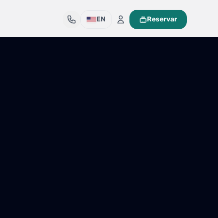
EN
Reservar
Mi maleta de viaje
Tu maleta está vacía
Encuentra un tour y pulsa «Reservar» para añadirlo aquí.