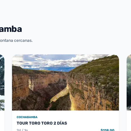
bamba
 montana cercanas.
COCHABAMBA
TOUR TORO TORO 2 DÍAS
2d / 1n
$118.00