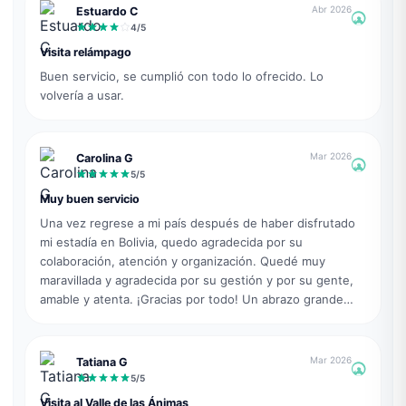
Abr 2026
Estuardo C
4
/5
Visita relámpago
Buen servicio, se cumplió con todo lo ofrecido. Lo
volvería a usar.
Mar 2026
Carolina G
5
/5
Muy buen servicio
Una vez regrese a mi país después de haber disfrutado
mi estadía en Bolivia, quedo agradecida por su
colaboración, atención y organización. Quedé muy
maravillada y agradecida por su gestión y por su gente,
amable y atenta. ¡Gracias por todo! Un abrazo grande
desde Colombia 🇨🇴 🥰
Mar 2026
Tatiana G
5
/5
Visita al Valle de las Ánimas