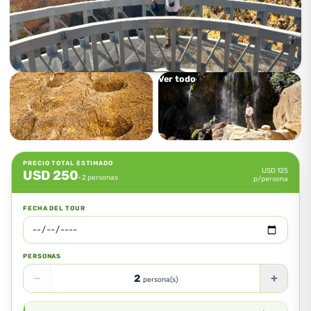
Ver todo
PRECIO TOTAL ESTIMADO
USD
125
USD
250
· 2 personas
p/persona
FECHA DEL TOUR
PERSONAS
−
+
2
persona(s)