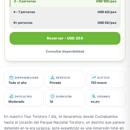
2 – 3 personas
USD
125
/pax
4 – 7 personas
USD
63
/pax
8+ personas
USD
52
/pax
Reservar · USD 250
Consultar disponibilidad
DISPONIBILIDAD
SERVICIO
ALTITUD
Todo el año
Privado
150 msnm
DIFICULTAD
DURACIÓN
IDIOMAS
Moderado
1d
es,en
En nuestro Tour Torotoro 1 día, te llevaremos desde Cochabamba
hasta el corazón del Parque Nacional Torotoro, un destino que parece
detenido en la era jurásica, esta expedición es una inmersión total en