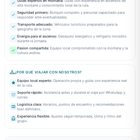
Guias expertos en montana
:
Guias con experiencia en ascensos de
alta montana y conocimiento total de la ruta.
Seguridad primero
:
Botiquin completo y personal capacitado para
responder ante eventualidades.
Transporte adecuado
:
Vehiculos turisticos preparados para la
geografia de la zona.
Energia para el ascenso
:
Desayuno energetico y refrigerio incluidos
durante la jornada.
Pasion compartida
:
Equipo local comprometido con la montana y la
cultura andina.
¿POR QUÉ VIAJAR CON NOSOTROS?
Equipo local experto
:
Operación propia y guías con experiencia real
en la ruta.
Soporte rápido
:
Asistencia antes y durante el viaje por WhatsApp y
correo.
Logística clara
:
Horarios, puntos de encuentro y recomendaciones
bien definidos.
Experiencia flexible
:
Ajustes según temporada, clima y ritmo del
grupo.