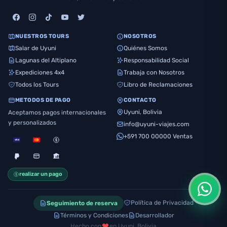
NUESTROS TOURS
NOSOTROS
Salar de Uyuni
Quiénes Somos
Lagunas del Altiplano
Responsabilidad Social
Expediciones 4x4
Trabaja con Nosotros
Todos los Tours
Libro de Reclamaciones
METODOS DE PAGO
CONTACTO
Uyuni, Bolivia
Aceptamos pagos internacionales
y personalizados
info@uyuni-viajes.com
+591 700 00000 Ventas
realizar un pago
Política de Privacidad
Seguimiento de reserva
Términos y Condiciones
Desarrollador
Hecho con
en Uyuni, Bolivia