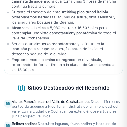
caminata de ascenso
, la cual toma unas 3 horas de marcha
continua hacia la cumbre.
Durante el trayecto de este
trekking pico tunari Bolivia
observaremos hermosas lagunas de altura, vida silvestre y
los singulares bosques de Queñua.
Alcanzamos la cima a 5,030 metros / 16,502 pies para
contemplar una
vista espectacular y panorámica
de todo el
valle de Cochabamba.
Servimos un
almuerzo reconfortante
y caliente en la
montaña para recuperar energías antes de iniciar el
descenso seguro de la cumbre.
Emprendemos el
camino de regreso
en el vehículo,
retornando de forma directa a la ciudad de Cochabamba a
las 18:30 pm.
Sitios Destacados del Recorrido
Vistas Panorámicas del Valle de Cochabamba
:
Desde diferentes
puntos de ascenso a Pico Tunari, disfruta de la inmensidad del
valle, con la ciudad de Cochabamba extendiéndose a tus pies.
¡Una perspectiva única!.
Belleza andina
:
Descubre lagunas, fauna andina y bosques de