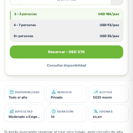
2 – 3 personas
USD
185
/pax
4 – 7 personas
USD
93
/pax
8+ personas
USD
35
/pax
Reservar · USD 370
Consultar disponibilidad
DISPONIBILIDAD
SERVICIO
ALTITUD
Todo el año
Privado
5035 msnm
DIFICULTAD
DURACIÓN
IDIOMAS
Moderado a Exigente
1d
es,en
Si estás buscando reservar el tour pico tunari, este circuito de alta