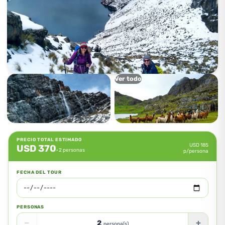
Ver todo
PRECIO TOTAL ESTIMADO
USD
185
USD
370
· 2 personas
p/persona
FECHA DEL TOUR
PERSONAS
−
+
2
persona(s)