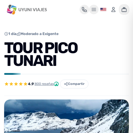
Mi maleta de viaje
1 día
Moderado a Exigente
TOUR PICO
TUNARI
Tu maleta está vacía
Encuentra un tour y pulsa «Reservar» para añadirlo aquí.
4.9
|
800 reseñas
Compartir