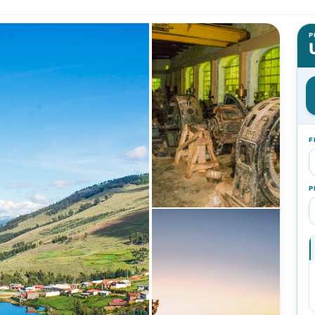
P
F
P