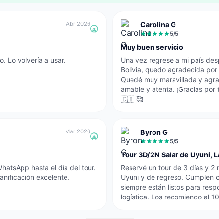
Abr 2026
Carolina G
5
/5
Muy buen servicio
o. Lo volvería a usar.
Una vez regrese a mi país des
Bolivia, quedo agradecida por 
Quedé muy maravillada y agrad
amable y atenta. ¡Gracias por
🇨🇴 🥰
Mar 2026
Byron G
5
/5
Tour 3D/2N Salar de Uyuni, 
WhatsApp hasta el día del tour.
Reservé un tour de 3 días y 2
anificación excelente.
Uyuni y de regreso. Cumplen c
siempre están listos para res
logística. Los recomiendo al 1