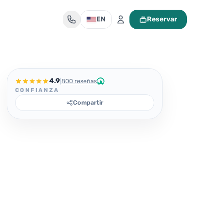
EN
Reservar
Mi maleta de viaje
4.9
|
800 reseñas
CONFIANZA
Compartir
Tu maleta está vacía
Encuentra un tour y pulsa «Reservar» para añadirlo aquí.