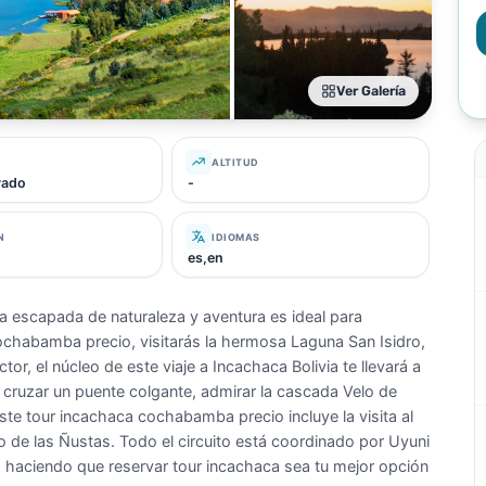
Ver Galería
ALTITUD
ivado
-
N
IDIOMAS
es,en
sta escapada de naturaleza y aventura es ideal para
cochabamba precio, visitarás la hermosa Laguna San Isidro,
tor, el núcleo de este viaje a Incachaca Bolivia te llevará a
ra cruzar un puente colgante, admirar la cascada Velo de
ste tour incachaca cochabamba precio incluye la visita al
ño de las Ñustas. Todo el circuito está coordinado por Uyuni
, haciendo que reservar tour incachaca sea tu mejor opción