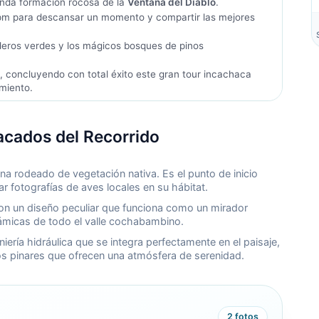
unda formación rocosa de la
Ventana del Diablo
.
pm para descansar un momento y compartir las mejores
deros verdes y los mágicos bosques de pinos
a
, concluyendo con total éxito este gran tour incachaca
miento.
acados del Recorrido
ina rodeado de vegetación nativa. Es el punto de inicio
ar fotografías de aves locales en su hábitat.
con un diseño peculiar que funciona como un mirador
rámicas de todo el valle cochabambino.
ería hidráulica que se integra perfectamente en el paisaje,
 pinares que ofrecen una atmósfera de serenidad.
2
fotos