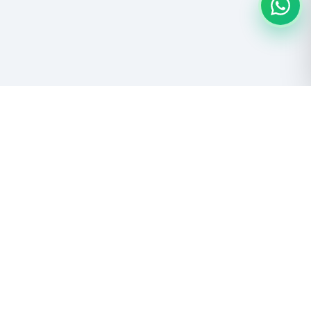
Descubre las maravillas del Salar de Uyuni y el Altiplano boliviano.
Aventura, naturaleza y cultura andina.
NUESTROS TOURS
NOSOTROS
Salar de Uyuni
Quiénes Somos
Lagunas del Altiplano
Responsabilidad Social
Expediciones 4x4
Trabaja con Nosotros
Todos los Tours
Libro de Reclamaciones
METODOS DE PAGO
CONTACTO