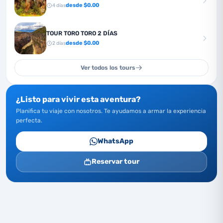
desde $
0.00
4
días
TOUR TORO TORO 2 DÍAS
desde $
0.00
2
días
Ver todos los tours
¿Listo para vivir esta aventura?
Planifica tu viaje con nosotros. Te ayudamos a armar la experiencia
perfecta.
WhatsApp
Reservar tour