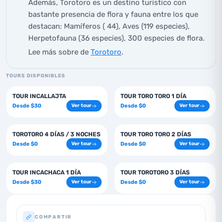
Además, Torotoro es un destino turístico con
bastante presencia de flora y fauna entre los que
destacan: Mamíferos ( 44), Aves (119 especies),
Herpetofauna (36 especies), 300 especies de flora.
Lee más sobre de
Torotoro
.
TOURS DISPONIBLES
1
días
1
días
TOUR INCALLAJTA
TOUR TORO TORO 1 DÍA
Desde
$
30
Desde
$
0
Ver tour
Ver tour
4
días
2
días
TOROTORO 4 DÍAS / 3 NOCHES
TOUR TORO TORO 2 DÍAS
Desde
$
0
Desde
$
0
Ver tour
Ver tour
1
días
3
días
TOUR INCACHACA 1 DÍA
TOUR TOROTORO 3 DÍAS
Desde
$
30
Desde
$
0
Ver tour
Ver tour
COMPARTIR