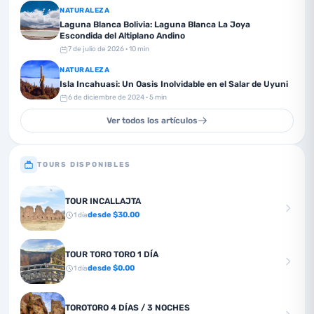
NATURALEZA
Laguna Blanca Bolivia: Laguna Blanca La Joya
Escondida del Altiplano Andino
7 de julio de 2026
· 10 min
NATURALEZA
Isla Incahuasi: Un Oasis Inolvidable en el Salar de Uyuni
6 de diciembre de 2024
· 5 min
Ver todos los artículos
TOURS DISPONIBLES
TOUR INCALLAJTA
desde $
30.00
1
día
TOUR TORO TORO 1 DÍA
desde $
0.00
1
día
TOROTORO 4 DÍAS / 3 NOCHES