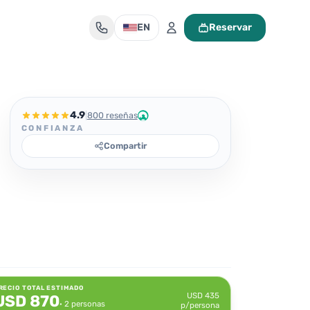
EN
Reservar
Mi maleta de viaje
4.9
|
800 reseñas
CONFIANZA
Compartir
Tu maleta está vacía
Encuentra un tour y pulsa «Reservar» para añadirlo aquí.
RECIO TOTAL ESTIMADO
USD
435
USD
870
· 2 personas
p/persona