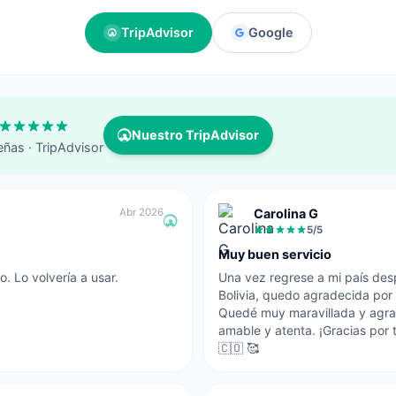
TripAdvisor
Google
Nuestro TripAdvisor
eñas
· TripAdvisor
Abr 2026
Carolina G
5
/5
Muy buen servicio
o. Lo volvería a usar.
Una vez regrese a mi país des
Bolivia, quedo agradecida por 
Quedé muy maravillada y agrad
amable y atenta. ¡Gracias por
🇨🇴 🥰