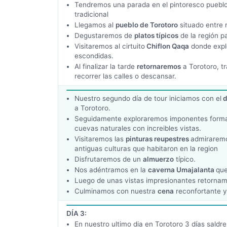
Tendremos una parada en el pintoresco pueblo
tradicional
Llegamos al
pueblo de Torotoro
situado entre 
Degustaremos de
platos típicos
de la región pa
Visitaremos al cirtuito
Chiflon Qaqa
donde expl
escondidas.
Al finalizar la tarde
retornaremos
a Torotoro, t
recorrer las calles o descansar.
Nuestro segundo día de tour iniciamos con el
d
a Torotoro.
Seguidamente exploraremos imponentes forma
cuevas naturales con increibles vistas.
Visitaremos las
pinturas reupestres
admiraremo
antiguas culturas que habitaron en la region
Disfrutaremos de un
almuerzo
típico.
Nos adéntramos en la
caverna Umajalanta
que
Luego de unas vistas impresionantes retornam
Culminamos con nuestra
cena
reconfortante y
DÍA 3:
En nuestro ultimo dia en Torotoro 3 días sal