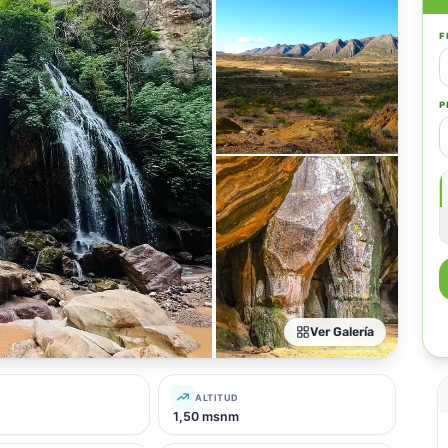
F
P
Ver Galería
ALTITUD
1,50 msnm