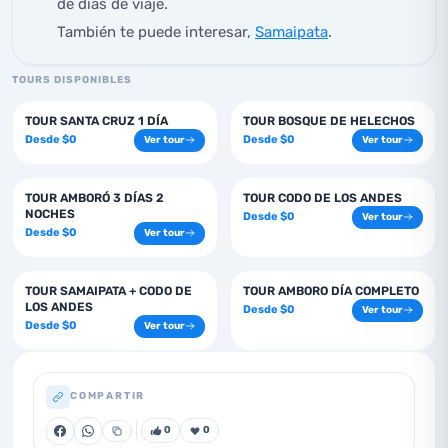
de días de viaje.
También te puede interesar,
Samaipata
.
TOURS DISPONIBLES
1
días
1
días
TOUR SANTA CRUZ 1 DÍA
TOUR BOSQUE DE HELECHOS
Desde
$
0
Desde
$
0
Ver tour
Ver tour
3
días
1
días
TOUR AMBORÓ 3 DÍAS 2
TOUR CODO DE LOS ANDES
NOCHES
Desde
$
0
Ver tour
Desde
$
0
Ver tour
2
días
1
días
TOUR SAMAIPATA + CODO DE
TOUR AMBORO DÍA COMPLETO
LOS ANDES
Desde
$
0
Ver tour
Desde
$
0
Ver tour
COMPARTIR
0
0