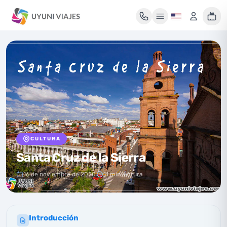
Mi maleta de viaje
Tu maleta está vacía
Encuentra un tour y pulsa «Reservar» para añadirlo aquí.
CULTURA
Santa Cruz de la Sierra
16 de noviembre de 2020
11 min lectura
Introducción