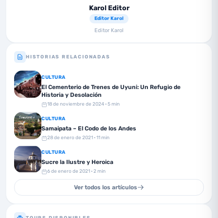
Karol Editor
Editor Karol
Editor Karol
HISTORIAS RELACIONADAS
CULTURA
El Cementerio de Trenes de Uyuni: Un Refugio de
Historia y Desolación
18 de noviembre de 2024
· 5 min
CULTURA
Samaipata – El Codo de los Andes
28 de enero de 2021
· 11 min
CULTURA
Sucre la Ilustre y Heroica
6 de enero de 2021
· 2 min
Ver todos los artículos
TOURS DISPONIBLES