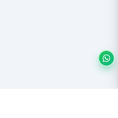
Descubre las maravillas del Salar de Uyuni y el Altiplano boliviano.