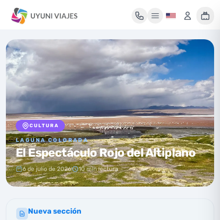
Mi maleta de viaje
Tu maleta está vacía
Encuentra un tour y pulsa «Reservar» para añadirlo aquí.
CULTURA
LAGUNA COLORADA
El Espectáculo Rojo del Altiplano
6 de julio de 2026
10 min lectura
Nueva sección