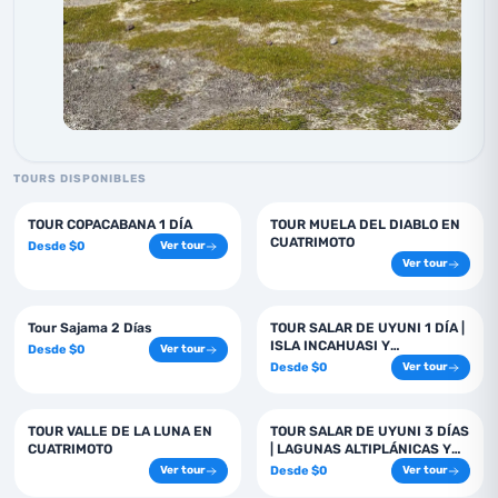
TOURS DISPONIBLES
1
días
1
días
TOUR COPACABANA 1 DÍA
TOUR MUELA DEL DIABLO EN
CUATRIMOTO
Desde
$
0
Ver tour
Ver tour
2
días
1
días
Tour Sajama 2 Días
TOUR SALAR DE UYUNI 1 DÍA |
ISLA INCAHUASI Y
Desde
$
0
Ver tour
ATARDECER
Desde
$
0
Ver tour
1
días
3
días
TOUR VALLE DE LA LUNA EN
TOUR SALAR DE UYUNI 3 DÍAS
CUATRIMOTO
| LAGUNAS ALTIPLÁNICAS Y
GÉISERES
Desde
$
0
Ver tour
Ver tour