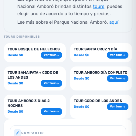
Nacional Amboró brindan distintos
tours
, puedes
elegir uno de acuerdo a tu tiempo y precios.
Lee más sobre el Parque Nacional Amboró,
aquí
.
TOURS DISPONIBLES
1
días
1
días
TOUR BOSQUE DE HELECHOS
TOUR SANTA CRUZ 1 DÍA
Desde
$
0
Desde
$
0
Ver tour
Ver tour
2
días
1
días
TOUR SAMAIPATA + CODO DE
TOUR AMBORO DÍA COMPLETO
LOS ANDES
Desde
$
0
Ver tour
Desde
$
0
Ver tour
3
días
1
días
TOUR AMBORÓ 3 DÍAS 2
TOUR CODO DE LOS ANDES
NOCHES
Desde
$
0
Ver tour
Desde
$
0
Ver tour
COMPARTIR