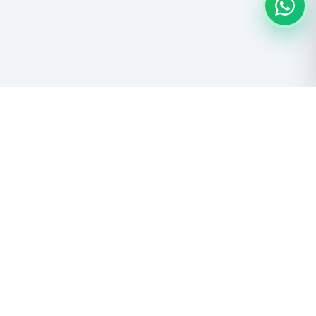
Descubre las maravillas del Salar de Uyuni y el Altiplano boliviano.
Aventura, naturaleza y cultura andina.
NUESTROS TOURS
NOSOTROS
Salar de Uyuni
Quiénes Somos
Lagunas del Altiplano
Responsabilidad Social
Expediciones 4x4
Trabaja con Nosotros
Todos los Tours
Libro de Reclamaciones
METODOS DE PAGO
CONTACTO