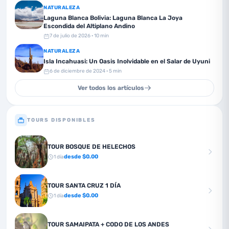
NATURALEZA
Laguna Blanca Bolivia: Laguna Blanca La Joya
Escondida del Altiplano Andino
7 de julio de 2026
· 10 min
NATURALEZA
Isla Incahuasi: Un Oasis Inolvidable en el Salar de Uyuni
6 de diciembre de 2024
· 5 min
Ver todos los artículos
TOURS DISPONIBLES
TOUR BOSQUE DE HELECHOS
desde $
0.00
1
día
TOUR SANTA CRUZ 1 DÍA
desde $
0.00
1
día
TOUR SAMAIPATA + CODO DE LOS ANDES