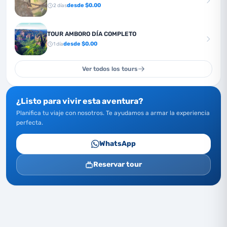
desde $
0.00
2
días
TOUR AMBORO DÍA COMPLETO
desde $
0.00
1
día
Ver todos los tours
¿Listo para vivir esta aventura?
Planifica tu viaje con nosotros. Te ayudamos a armar la experiencia
perfecta.
WhatsApp
Reservar tour