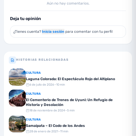
Aún no hay comentarios.
Deja tu opinión
¿Tienes cuenta?
Inicia sesión
para comentar con tu perfil
HISTORIAS RELACIONADAS
CULTURA
Laguna Colorada: El Espectáculo Rojo del Altiplano
6 de julio de 2026
· 10 min
CULTURA
El Cementerio de Trenes de Uyuni: Un Refugio de
Historia y Desolación
18 de noviembre de 2024
· 5 min
CULTURA
Samaipata – El Codo de los Andes
28 de enero de 2021
· 11 min