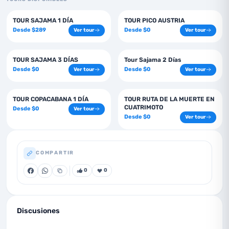
1
días
1
días
TOUR SAJAMA 1 DÍA
TOUR PICO AUSTRIA
Desde
$
289
Desde
$
0
Ver tour
Ver tour
3
días
2
días
TOUR SAJAMA 3 DÍAS
Tour Sajama 2 Días
Desde
$
0
Desde
$
0
Ver tour
Ver tour
1
días
1
días
TOUR COPACABANA 1 DÍA
TOUR RUTA DE LA MUERTE EN
CUATRIMOTO
Desde
$
0
Ver tour
Desde
$
0
Ver tour
COMPARTIR
0
0
Discusiones