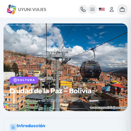
Mi maleta de viaje
Tu maleta está vacía
Encuentra un tour y pulsa «Reservar» para añadirlo aquí.
CULTURA
Ciudad de la Paz – Bolivia
13 de noviembre de 2020
10 min lectura
Introducción