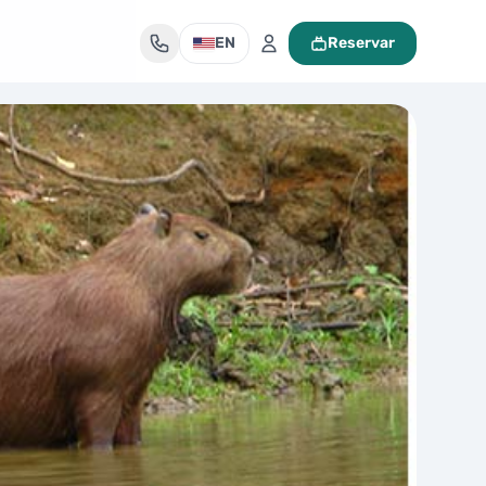
EN
Reservar
Mi maleta de viaje
Tu maleta está vacía
Encuentra un tour y pulsa «Reservar» para añadirlo aquí.