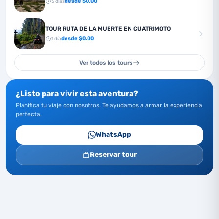
desde $
0.00
3
días
TOUR RUTA DE LA MUERTE EN CUATRIMOTO
desde $
0.00
1
día
Ver todos los tours
¿Listo para vivir esta aventura?
Planifica tu viaje con nosotros. Te ayudamos a armar la experiencia
perfecta.
WhatsApp
Reservar tour