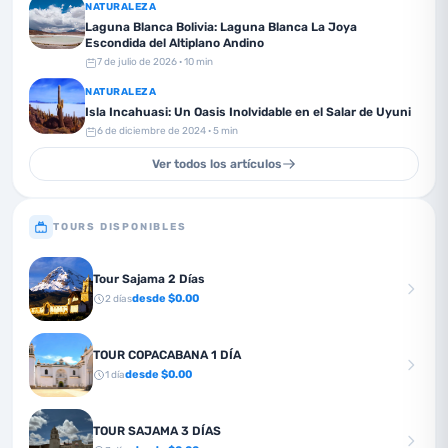
NATURALEZA
Laguna Blanca Bolivia: Laguna Blanca La Joya
Escondida del Altiplano Andino
7 de julio de 2026
· 10 min
NATURALEZA
Isla Incahuasi: Un Oasis Inolvidable en el Salar de Uyuni
6 de diciembre de 2024
· 5 min
Ver todos los artículos
TOURS DISPONIBLES
Tour Sajama 2 Días
desde $
0.00
2
días
TOUR COPACABANA 1 DÍA
desde $
0.00
1
día
TOUR SAJAMA 3 DÍAS