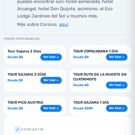
puedes encontrar son: hotel esmeralda, hotel
Arcangel, hotel Don Quijote, asimismo, el Eco
Lodge Jardines del Sol y muchos más.
Más sobre Coroico,
aquí
.
TOURS DISPONIBLES
2
días
1
días
Tour Sajama 2 Días
TOUR COPACABANA 1 DÍA
Desde
$
0
Desde
$
0
Ver tour
Ver tour
3
días
1
días
TOUR SAJAMA 3 DÍAS
TOUR RUTA DE LA MUERTE EN
CUATRIMOTO
Desde
$
0
Ver tour
Desde
$
0
Ver tour
1
días
1
días
TOUR PICO AUSTRIA
TOUR SAJAMA 1 DÍA
Desde
$
0
Desde
$
289
Ver tour
Ver tour
COMPARTIR