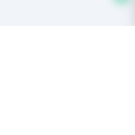
Descubre las maravillas del Salar de Uyuni y el Altiplano boliviano.
Aventura, naturaleza y cultura andina.
NUESTROS TOURS
NOSOTROS
Salar de Uyuni
Quiénes Somos
Lagunas del Altiplano
Responsabilidad Social
Expediciones 4x4
Trabaja con Nosotros
Todos los Tours
Libro de Reclamaciones
METODOS DE PAGO
CONTACTO
Uyuni, Bolivia
Aceptamos pagos internacionales
y personalizados