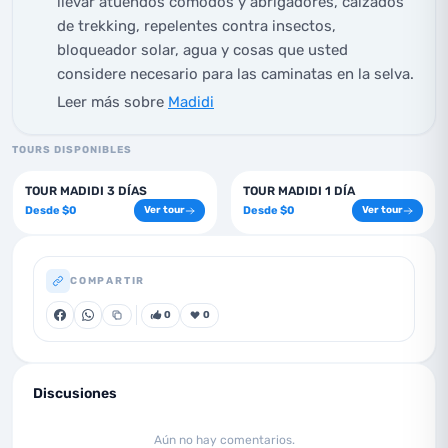
llevar atuendos cómodos y abrigadores, calzados
de trekking, repelentes contra insectos,
bloqueador solar, agua y cosas que usted
considere necesario para las caminatas en la selva.
Leer más sobre
Madidi
TOURS DISPONIBLES
3
días
1
días
TOUR MADIDI 3 DÍAS
TOUR MADIDI 1 DÍA
Desde
$
0
Desde
$
0
Ver tour
Ver tour
COMPARTIR
0
0
Discusiones
Aún no hay comentarios.