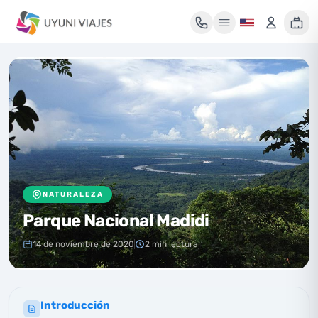
Mi maleta de viaje
Tu maleta está vacía
Encuentra un tour y pulsa «Reservar» para añadirlo aquí.
NATURALEZA
Parque Nacional Madidi
14 de noviembre de 2020
2 min lectura
Introducción