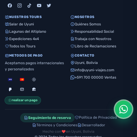
NUESTROS TOURS
NOSOTROS
Salar de Uyuni
Quiénes Somos
Lagunas del Altiplano
Responsabilidad Social
Expediciones 4x4
Trabaja con Nosotros
Todos los Tours
Libro de Reclamaciones
METODOS DE PAGO
CONTACTO
Uyuni, Bolivia
Aceptamos pagos internacionales
y personalizados
info@uyuni-viajes.com
+591 700 00000 Ventas
realizar un pago
Política de Privacidad
Seguimiento de reserva
Términos y Condiciones
Desarrollador
Hecho con
en Uyuni, Bolivia