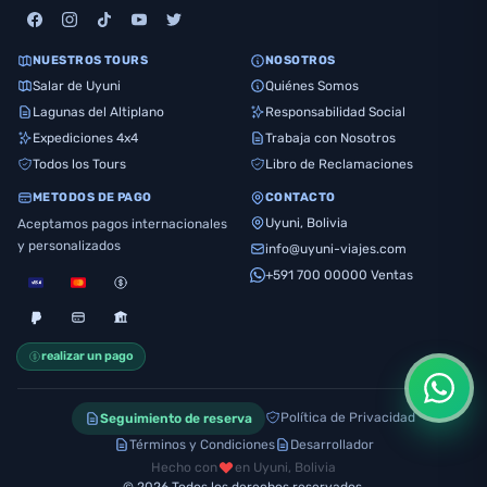
NUESTROS TOURS
NOSOTROS
Salar de Uyuni
Quiénes Somos
Lagunas del Altiplano
Responsabilidad Social
Expediciones 4x4
Trabaja con Nosotros
Todos los Tours
Libro de Reclamaciones
METODOS DE PAGO
CONTACTO
Uyuni, Bolivia
Aceptamos pagos internacionales
y personalizados
info@uyuni-viajes.com
+591 700 00000 Ventas
realizar un pago
Política de Privacidad
Seguimiento de reserva
Términos y Condiciones
Desarrollador
Hecho con
en Uyuni, Bolivia