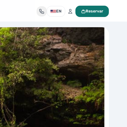
EN
Reservar
Mi maleta de viaje
Tu maleta está vacía
Encuentra un tour y pulsa «Reservar» para añadirlo aquí.