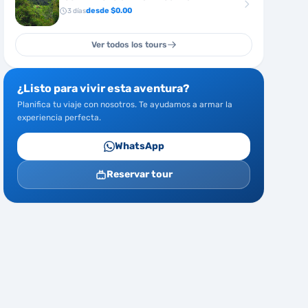
desde $
0.00
3
días
Ver todos los tours
¿Listo para vivir esta aventura?
Planifica tu viaje con nosotros. Te ayudamos a armar la
experiencia perfecta.
WhatsApp
Reservar tour