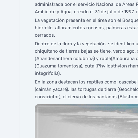
administrada por el servicio Nacional de Áreas 
Ambiente y Agua, creado el 31 de julio de 1997
La vegetación presente en el área son el Bosq
hidrófilo, afloramientos rocosos, palmeras es
cerrados.
Dentro de la flora y la vegetación, se identific
chiquitano de tierras bajas se tiene, verdolago,
(Anandenanthera colubrina) y roble(Amburana ce
(Guazuma tomentosa), cuta (Phyllosthylon rhamno
integrifolia).
En la zona destacan los reptiles como: cascabel
(caimán yacaré), las tortugas de tierra (Geochel
constrictor), el ciervo de los pantanos (Blastoc