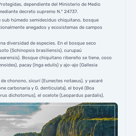
Protegidas, dependiente del Ministerio de Medio
, mediante decreto supremo N.° 24737.
ue sub húmedo semideciduo chiquitano, bosque
tacionalmente anegados y ecosistemas de campos
ó una diversidad de especies. En el bosque seco
 soto (Schinopsis brasiliensis), curupaú
arensis). Bosque chiquitano ribereño se tiene, coco
ides), pacay (Inga edulis) y ajo-ajo (Gallesia
 de chonono, sicurí (Eunectes notaeus), y yacaré
one carbonaria y G. denticulata), el boyé (Boa
erus dichotomus), el ocelote (Leopardus pardalis).