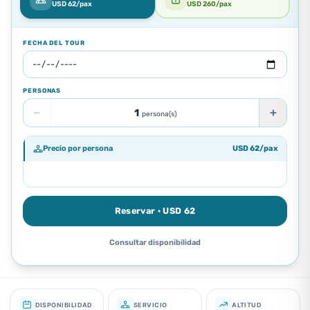
USD
62
/pax
USD
260
/pax
FECHA DEL TOUR
PERSONAS
−
+
1
persona(s)
Precio por persona
USD
USD
260
62
/pax
/pax
USD
160
/pax
Reservar · USD 62
Consultar disponibilidad
DISPONIBILIDAD
SERVICIO
ALTITUD