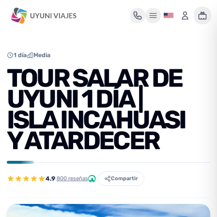
Mi maleta de viaje
1 día
Media
TOUR SALAR DE
UYUNI 1 DÍA |
Tu maleta está vacía
ISLA INCAHUASI
Encuentra un tour y pulsa «Reservar» para añadirlo aquí.
Y ATARDECER
4.9
|
800 reseñas
Compartir