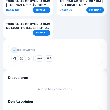
3
días
1
días
TOUR SALAR DE UYUNI 3 DÍAS
TOUR SALAR DE UYUNI 1 DÍA |
| LAGUNAS ALTIPLÁNICAS Y
ISLA INCAHUASI Y
GÉISERES
ATARDECER
Desde
$
0
Desde
$
0
Ver tour
Ver tour
3
días
TOUR SALAR DE UYUNI 3 DÍAS
DE LUJO | HOTELES PREMIUM
Y EXPERIENCIA EXCLUSIVA
Ver tour
COMPARTIR
0
0
Discusiones
Aún no hay comentarios.
Deja tu opinión