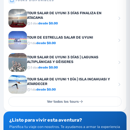
TOURS DISPONIBLES
TOUR SALAR DE UYUNI 3 DÍAS FINALIZA EN
ATACAMA
desde $
0.00
3
días
TOUR DE ESTRELLAS SALAR DE UYUNI
desde $
0.00
1
día
TOUR SALAR DE UYUNI 3 DÍAS | LAGUNAS
ALTIPLÁNICAS Y GÉISERES
desde $
0.00
3
días
TOUR SALAR DE UYUNI 1 DÍA | ISLA INCAHUASI Y
ATARDECER
desde $
0.00
1
día
Ver todos los tours
¿Listo para vivir esta aventura?
Planifica tu viaje con nosotros. Te ayudamos a armar la experiencia