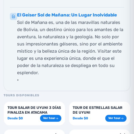
El Geiser Sol de Mañana: Un Lugar Inolvidable
Sol de Mañana es, una de las maravillas naturales
de Bolivia, un destino único para los amantes de la
aventura, la naturaleza y la geología. No solo por
sus impresionantes géiseres, sino por el ambiente
místico y la belleza única de la región. Visitar este
lugar es una experiencia única, donde el que el
poder de la naturaleza se despliega en todo su
esplendor.
º
TOURS DISPONIBLES
3
días
1
días
TOUR SALAR DE UYUNI 3 DÍAS
TOUR DE ESTRELLAS SALAR
FINALIZA EN ATACAMA
DE UYUNI
Desde
$
0
Desde
$
0
Ver tour
Ver tour