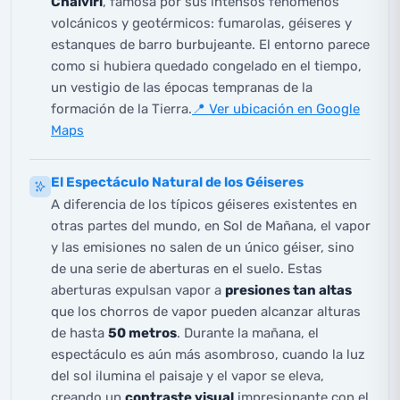
Chalviri
, famosa por sus intensos fenómenos
volcánicos y geotérmicos: fumarolas, géiseres y
estanques de barro burbujeante. El entorno parece
como si hubiera quedado congelado en el tiempo,
un vestigio de las épocas tempranas de la
formación de la Tierra.
📍 Ver ubicación en Google
Maps
El Espectáculo Natural de los Géiseres
A diferencia de los típicos géiseres existentes en
otras partes del mundo, en Sol de Mañana, el vapor
y las emisiones no salen de un único géiser, sino
de una serie de aberturas en el suelo. Estas
aberturas expulsan vapor a
presiones tan altas
que los chorros de vapor pueden alcanzar alturas
de hasta
50 metros
. Durante la mañana, el
espectáculo es aún más asombroso, cuando la luz
del sol ilumina el paisaje y el vapor se eleva,
creando un
contraste visual
impresionante con el