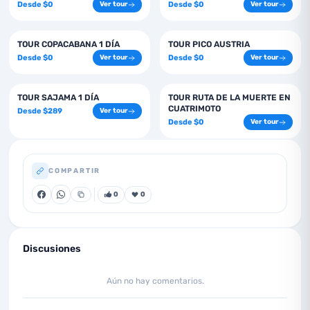
Desde
$
0
Desde
$
0
Ver tour
Ver tour
1
días
1
días
TOUR COPACABANA 1 DÍA
TOUR PICO AUSTRIA
Desde
$
0
Desde
$
0
Ver tour
Ver tour
1
días
1
días
TOUR SAJAMA 1 DÍA
TOUR RUTA DE LA MUERTE EN
CUATRIMOTO
Desde
$
289
Ver tour
Desde
$
0
Ver tour
COMPARTIR
0
0
Discusiones
Aún no hay comentarios.