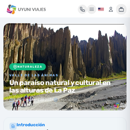
Mi maleta de viaje
Tu maleta está vacía
NATURALEZA
Encuentra un tour y pulsa «Reservar» para añadirlo aquí.
VALLE DE LAS ÁNIMAS
Un paraíso natural y cultural en
las alturas de La Paz
8 de noviembre de 2024
4 min lectura
Introducción