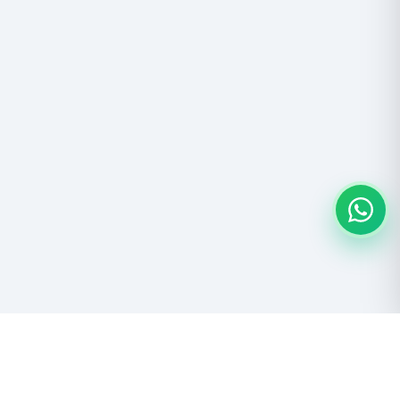
Descubre las maravillas del Salar de Uyuni y el Altiplano boliviano.