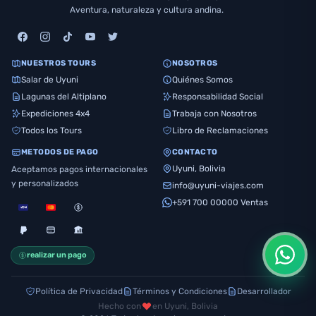
Aventura, naturaleza y cultura andina.
NUESTROS TOURS
NOSOTROS
Salar de Uyuni
Quiénes Somos
Lagunas del Altiplano
Responsabilidad Social
Expediciones 4x4
Trabaja con Nosotros
Todos los Tours
Libro de Reclamaciones
METODOS DE PAGO
CONTACTO
Uyuni, Bolivia
Aceptamos pagos internacionales
y personalizados
info@uyuni-viajes.com
+591 700 00000 Ventas
realizar un pago
Política de Privacidad
Términos y Condiciones
Desarrollador
Hecho con
en Uyuni, Bolivia