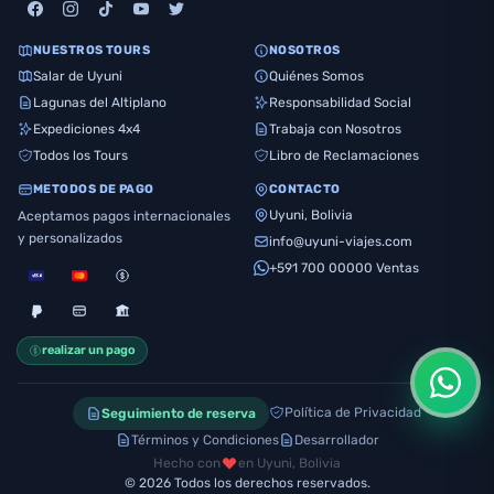
NUESTROS TOURS
NOSOTROS
Salar de Uyuni
Quiénes Somos
Lagunas del Altiplano
Responsabilidad Social
Expediciones 4x4
Trabaja con Nosotros
Todos los Tours
Libro de Reclamaciones
METODOS DE PAGO
CONTACTO
Uyuni, Bolivia
Aceptamos pagos internacionales
y personalizados
info@uyuni-viajes.com
+591 700 00000 Ventas
realizar un pago
Política de Privacidad
Seguimiento de reserva
Términos y Condiciones
Desarrollador
Hecho con
en Uyuni, Bolivia
©
2026
Todos los derechos reservados.