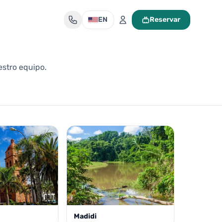
EN
Reservar
Mi maleta de viaje
estro equipo.
Tu maleta está vacía
Encuentra un tour y pulsa «Reservar» para añadirlo aquí.
Madidi