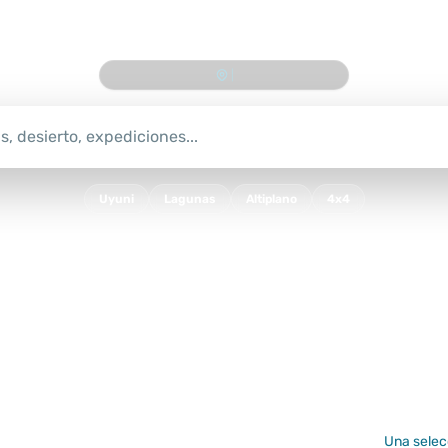
Toro Toro, Coch
|
Uyuni
Lagunas
Altiplano
4x4
Una selecc