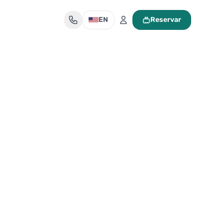
EN
Reservar
Mi maleta de viaje
Tu maleta está vacía
Encuentra un tour y pulsa «Reservar» para añadirlo aquí.